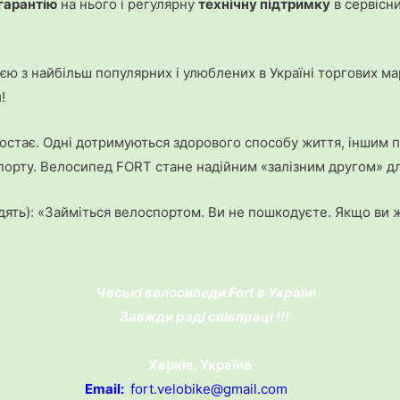
гарантію
на нього і регулярну
технічну підтримку
в сервісни
ю з найбільш популярних і улюблених в Україні торгових ма
!
стає. Одні дотримуються здорового способу життя, іншим под
порту. Велосипед FORT стане надійним «залізним другом» дл
адять): «Займіться велоспортом. Ви не пошкодуєте. Якщо ви 
Чеські велосипеди Fort в Україні
Завжди раді співпраці !!!
Харків, Україна
Email:
fort.velobike@gmail.com