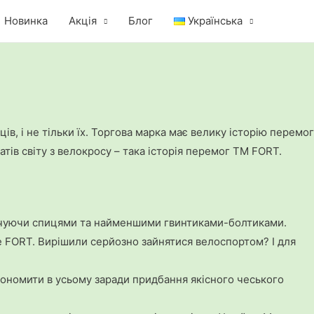
Новинка
Акція
Блог
Українська
ів, і не тільки їх. Торгова марка має велику історію перемог
атів світу з велокросу – така історія перемог ТМ FORT.
кінчуючи спицями та найменшими гвинтиками-болтиками.
е FORT. Вирішили серйозно зайнятися велоспортом? І для
економити в усьому заради придбання якісного чеського