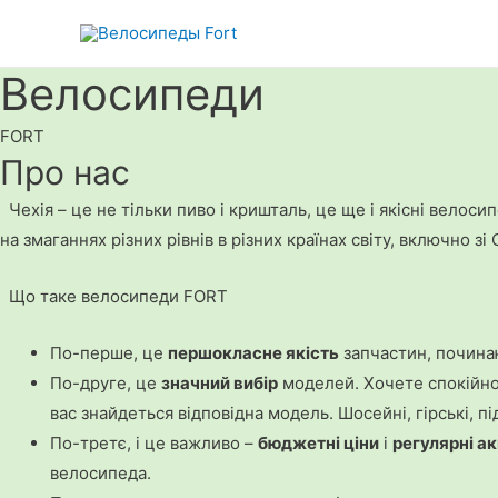
Велосипеди
FORT
Про нас
Чехія – це не тільки пиво і кришталь, це ще і якісні велоси
на змаганнях різних рівнів в різних країнах світу, включно 
Що таке велосипеди FORT
По-перше, це
першокласне якість
запчастин, починаю
По-друге, це
значний вибір
моделей. Хочете спокійно 
вас знайдеться відповідна модель. Шосейні, гірські, під
По-третє, і це важливо –
бюджетні ціни
і
регулярні ак
велосипеда.