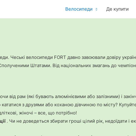
Велосипеди
Де купити
педи. Чеські велосипеди FORT давно завоювали довіру українц
зі Сполученими Штатами. Від національних змагань до чемпіон
чи від рам (які бувають алюмінієвими або залізними) і за
кататися з друзями або коханою дівчиною по місту? Купуйт
літкові, жіночі – все, що потрібно!
ції
. Чи не доведеться збирати гроші цілий рік, недоїдати і 